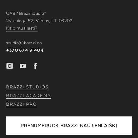
UAB “Brazzistudio”
Vytenio g. 52, Vilnius, LT-03202
Kaip mus rasti?
studio@brazzi.co
+370 674 91404
BRAZZI STUDIOS
BRAZZI ACADEMY
BRAZZI PRO
PRENUMERUOK BRAZZI NAUJIENLAIŠKĮ