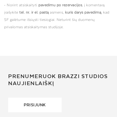
• Norint atsiskaityti
pavedimu po rezervacijos
, į komentarą
įrašykite
tel. nr. ir el. paštą
asmens,
kuris darys pavedimą
, kad
SF galėtume išsiųsti tiesiogiai. Neturint šių duomenų
privalomas atsiskaitymas studijoje.
PRENUMERUOK BRAZZI STUDIOS
NAUJIENLAIŠKĮ
PRISIJUNK