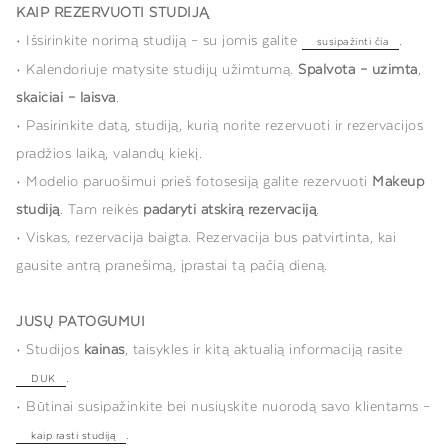
KAIP REZERVUOTI STUDIJĄ
• Išsirinkite norimą studiją – su jomis galite
.
susipažinti čia
• Kalendoriuje matysite studijų užimtumą.
Spalvota – užimta
,
skaičiai – laisva
.
•
Pasirinkite datą, studiją, kurią norite rezervuoti ir rezervacijos
pradžios laiką, valandų kiekį.
• Modelio paruošimui prieš fotosesiją galite rezervuoti
Makeup
studiją
. Tam reikės
padaryti atskirą rezervaciją
.
• Viskas, rezervacija baigta. Rezervacija bus patvirtinta, kai
gausite antrą pranešimą, įprastai tą pačią dieną.
JŪSŲ PATOGUMUI
• Studijos
kainas
, taisykles ir kitą aktualią informaciją rasite
.
DUK
•
Būtinai susipažinkite bei nusiųskite nuorodą savo klientams –
.
kaip rasti studiją