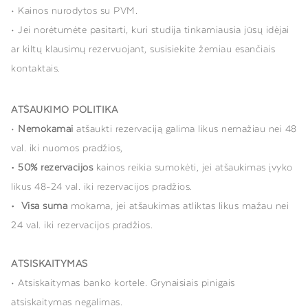
• Kainos nurodytos su PVM.
• Jei norėtumėte pasitarti, kuri studija tinkamiausia jūsų idėjai
ar kiltų klausimų rezervuojant, susisiekite žemiau esančiais
kontaktais.
ATŠAUKIMO POLITIKA
•
Nemokamai
atšaukti rezervaciją galima likus nemažiau nei 48
val. iki nuomos pradžios,
• 50% rezervacijos
kainos reikia sumokėti, jei atšaukimas įvyko
likus 48-24 val. iki rezervacijos pradžios.
• Visa suma
mokama
,
jei atšaukimas atliktas likus mažau nei
24 val. iki rezervacijos pradžios.
ATSISKAITYMAS
• Atsiskaitymas banko kortele. Grynaisiais pinigais
atsiskaitymas negalimas.